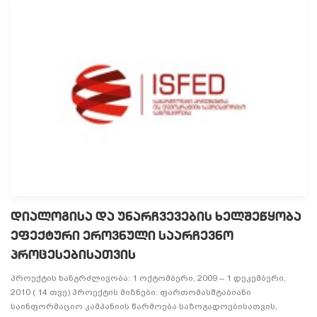
ᲓᲘᲐᲚᲝᲒᲘᲡᲐ ᲓᲐ ᲣᲜᲐᲠᲩᲕᲔᲕᲔᲑᲘᲡ ᲮᲔᲚᲨᲔᲬᲧᲝᲑᲐ
ᲔᲤᲔᲥᲢᲣᲠᲘ ᲔᲠᲝᲕᲜᲣᲚᲘ ᲡᲐᲐᲠᲩᲔᲕᲜᲝ
ᲞᲠᲝᲪᲔᲡᲔᲑᲘᲡᲐᲗᲕᲘᲡ
პროექტის ხანგრძლივობა: 1 ოქტომბერი, 2009 – 1 დეკემბერი,
2010 ( 14 თვე) პროექტის მიზნები: ფართომასშტაბიანი
საინფორმაციო კამპანიის წარმოება საზოგადოებისათვის,