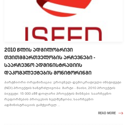
2010 ᲬᲚᲘᲡ ᲐᲓᲒᲘᲚᲝᲑᲠᲘᲕᲘ
ᲗᲕᲘᲗᲛᲛᲐᲠᲗᲕᲔᲚᲝᲑᲘᲡ ᲐᲠᲩᲔᲕᲜᲔᲑᲘ -
ᲡᲐᲐᲠᲩᲔᲕᲜᲝ ᲐᲓᲛᲘᲜᲘᲡᲢᲠᲐᲪᲘᲘᲡ
ᲓᲐᲙᲝᲛᲞᲚᲔᲥᲢᲔᲑᲘᲡ ᲛᲝᲜᲘᲢᲝᲠᲘᲜᲒᲘ
პარტნიორი ორგანიზაცია: ეროვნულ-დემოკრატიული ინსტიტუტი
(NDI) პროექტის ხანგრძლივობა: მარტი - მაისი, 2010 პროექტის
ბიუჯეტი: 15 000 აშშ დოლარი პროექტის მიზნები: საარჩევნო
რეფორმების პროცესის ხელშეწყობა; საარჩევნო
ადმინისტრაციის გამჭვირვლ ...
READ MORE