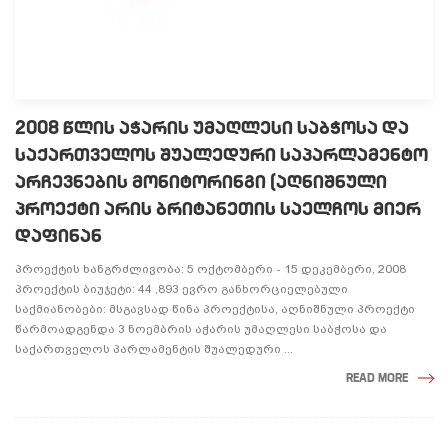
2008 ᲬᲚᲘᲡ ᲐᲭᲐᲠᲘᲡ ᲣᲛᲐᲦᲚᲔᲡᲘ ᲡᲐᲑᲭᲝᲡᲐ ᲓᲐ
ᲡᲐᲥᲐᲠᲗᲕᲔᲚᲝᲡ ᲨᲣᲐᲚᲔᲓᲣᲠᲘ ᲡᲐᲞᲐᲠᲚᲐᲛᲔᲜᲢᲝ
ᲐᲠᲩᲔᲕᲜᲔᲑᲘᲡ ᲛᲝᲜᲘᲢᲝᲠᲘᲜᲒᲘ (ᲐᲦᲜᲘᲨᲜᲣᲚᲘ
ᲞᲠᲝᲔᲥᲢᲘ ᲐᲠᲘᲡ ᲑᲠᲘᲢᲐᲜᲔᲗᲘᲡ ᲡᲐᲔᲚᲩᲝᲡ ᲛᲘᲔᲠ
ᲓᲐᲤᲘᲜᲐᲜ
პროექტის ხანგრძლივობა: 5 ოქტომბერი - 15 დეკემბერი, 2008
პროექტის ბიუჯეტი: 44 ,893 ევრო განხორციელებული
საქმიანობები: მსგავსად წინა პროექტისა, აღნიშნული პროექტი
წარმოადგენდა 3 ნოემბრის აჭარის უმაღლესი საბჭოსა და
საქართველოს პარლამენტის შუალედური ...
READ MORE