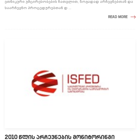
ეთნიკური უმცირესობების ჩათვლით, ზოგადად არჩევნებთან და
საარჩევნო პროცედურებთან დ ...
READ MORE
2010 ᲬᲚᲘᲡ ᲐᲠᲩᲔᲕᲜᲔᲑᲘᲡ ᲛᲝᲜᲘᲢᲝᲠᲘᲜᲒᲘ