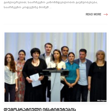
გაძლიერებით; საარჩევნო კანონმდებლობის გაუმჯობესება,
საარჩევნო კოდექსზე მომუშ ...
READ MORE
ᲓᲔᲛᲝᲙᲠᲐᲢᲘᲣᲚᲘ ᲘᲜᲡᲢᲘᲢᲣᲢᲔᲑᲘᲡ