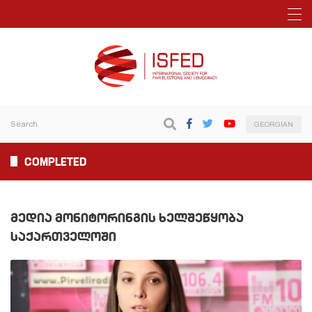
GEORGIAN
COMPLETED
ᲛᲔᲓᲘᲐ ᲛᲝᲜᲘᲢᲝᲠᲘᲜᲒᲘᲡ ᲮᲔᲚᲨᲔᲬᲧᲝᲑᲐ
ᲡᲐᲥᲐᲠᲗᲕᲔᲚᲝᲨᲘ