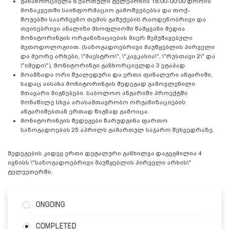
განახორციელა 6 ქართული ტელეარხის 18:00-00:00 დროის
მონაკვეთში საინფორმაციო გამოშვებებსა და თოქ-
შოუებში საარჩევნო თემის გაშუქების რაოდენობრივი და
თვისებრივი ანალიზი მსოფლიოში წამყვანი მედია
მონიტორინგის ორგანიზაციების მიერ შემუშავებული
მეთოდოლოგიით. (საზოგადოებრივი მაუწყებლის პირველი
და მეორე არხები, \"მაესტრო\", \"კავკასია\", \"რუსთავი 2\" და
\"იმედი\"). მონიტორინგი განხორციელდა 3 ეტაპად.
მოამზადა ორი შუალედური და ერთი ფინალური ანგარიში,
სადაც აისახა მონიტორინგის შედეგად გამოვლენილი
მთავარი მიგნებები. საბოლოო ანგარიში პროექტში
მონაწილე სხვა არასამთავრობო ორგანიზაციების
ანგარიშებთან ერთად წიგნად გამოიცა.
მონიტორინგის შედეგები წარუდგინა ფართო
საზოგადოებას 25 აპრილს გამართულ საჯარო შეხვედრაზე.
შედეგების კიდევ ერთი დეტალური განხილვა დაგეგმილია 4
ივნისს \"საზოგადოებრივი მაუწყებლის პირველი არხის\"
ტელეეთერში.
ONGOING
COMPLETED