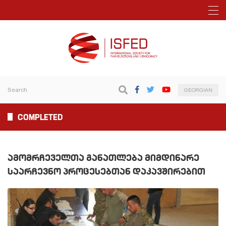
GEORGIAN
COMPLETED
ᲐᲛᲝᲛᲠᲩᲔᲕᲔᲚᲗᲐ ᲒᲐᲜᲐᲗᲚᲔᲑᲐ ᲛᲘᲛᲓᲘᲜᲐᲠᲔ
ᲡᲐᲐᲠᲩᲔᲕᲜᲝ ᲞᲠᲝᲪᲔᲡᲔᲑᲗᲐᲜ ᲓᲐᲙᲐᲕᲨᲘᲠᲔᲑᲘᲗ