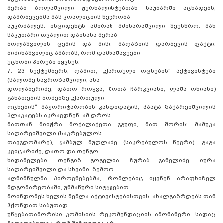
მერაბ ბოლაშვილი ჟურნალისტებთან საუბარში აცხადებს,
დამრბევებმა მას კოალიციის წევრობა
აუკრძალეს. ინციდენტს ამირან მძინარაშვილი შეესწრო. მან
საკუთარი თვალით დაინახა მერაბ
ბოლაშვილის ცემის და მისი მაღაზიის დარბევის ფაქტი.
ბიძინაშვილიც ამბობს, რომ დამნაშავეები
უცნობი პირები იყვნენ.
7. 23 სექტემბერს, ღამით, „ქართული ოცნების“ აქტივისტები
(სალომე ნავროზაშვილი, ანა
დოლაბერიძე, დათო როყვა, შოთა ჩარკვიანი, ლაშა ონიანი)
განათების ბოძებზე „ქართული
ოცნების“ მაჟორიტარობის კანდიდატის, პაატა ზაქარეიშვილის
პლაკატებს აკრავდნენ. ამ დროს
მათთან მიიჭრა მოქალაქეთა ჯგუფი, მათ შორის: მამუკა
საღარეიშვილი (საკრებულოს
თავჯდომარე), ჯამბულ შუღლაძე (საკრებულოს წევრი), გაგა
კვიცარიძე, დათო და თენგო
ხიდაშელები, თენგიზ გოგელია, ზურაბ ჯანელიძე, იურა
საღარეიშვილი და სხვანი. ზემოთ
აღნიშნულმა პიროვნებებმა, რომლებიც იყვნენ არაფხიზელ
მდგომარეობაში, უწმაწური სიტყვებით
მოინდომეს ხელის შეშლა აქტივისტებისთვის. ახალგაზრდებს თან
ჰქონდათ საბუთად
უწყებათაშორისი კომისიის რეკომენდაციის ამონაწერი, სადაც
მითითებულია, რომ შეზღუდვა არ