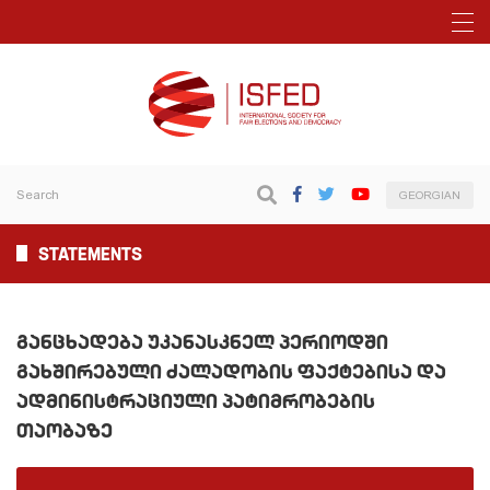
GEORGIAN
STATEMENTS
ᲒᲐᲜᲪᲮᲐᲓᲔᲑᲐ ᲣᲙᲐᲜᲐᲡᲙᲜᲔᲚ ᲞᲔᲠᲘᲝᲓᲨᲘ
ᲒᲐᲮᲨᲘᲠᲔᲑᲣᲚᲘ ᲫᲐᲚᲐᲓᲝᲑᲘᲡ ᲤᲐᲥᲢᲔᲑᲘᲡᲐ ᲓᲐ
ᲐᲓᲛᲘᲜᲘᲡᲢᲠᲐᲪᲘᲣᲚᲘ ᲞᲐᲢᲘᲛᲠᲝᲑᲔᲑᲘᲡ
ᲗᲐᲝᲑᲐᲖᲔ