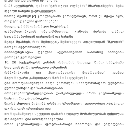
იცის ვინ და რატომ სცემეს ის.
9. 23 სეტემბერს, ღამით "ქართული ოცნების" მხარდამჭერს, ბუბა
დვალს სახეში გაურკვეველი
სითხე შეასხეს.[2] კოალიციაში ვარაუდობენ, რომ ეს მჟავა იყო,
რადგან დვალმა დაზიანებები
მიიღო და მას ოპერაცია ჩაუტარდა.
დაზარალებულის ინფორმაციით, უცნობი პირები ღამით
სადარბაზოსთან დახვდნენ და სახეში
მჟავა შეასხეს, რის შემდეგაც შემთხვევის ადგილიდან "შკოდის"
მარკის ავტომობილით
მიიმალნენ.ბუბა დვალმა ავტომანქანის სანომრე ნიშნების
გარჩევა ვერ შეძლო.
10. 26 სექტემბერს კასპის რაიონის სოფელ ზემო ხანდაკში
სოფლის ტერიტორიული ორგანოს
რწმუნებულმა და „ნაციონალური მოძრაობის“ კასპის
მაჟორიტარი კანდიდატის წარმომადგენელმა
გია იორდანაშვილმა შიდა ქართლის საინფორმაციო ცენტრის
ჟურნალისტსა და“სამართლიანი
არჩევნების“გრძელვადიან დამკირვებელს ირმა კიტრიაშვილს
სიტყვიერი და ფიზიკური
შეურაცხყოფა მიაყენა. ირმა კიტრიაშვილი ცდილობდა გადაეღო
თუ როგორ ურიგებდა გია
იორდანაშვილი სეტყვით დაზარალებულ მოსახლეობას ფქვილსა
და შაქარს. გია იორდანაშვილმა
ირმა კიტრიაშვილს ფოტოაპარატი წაართვა და გადაღების