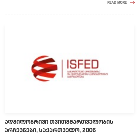
READ MORE
ᲐᲓᲒᲘᲚᲝᲑᲠᲘᲕᲘ ᲗᲕᲘᲗᲛᲛᲐᲠᲗᲕᲔᲚᲝᲑᲘᲡ
ᲐᲠᲩᲔᲕᲜᲔᲑᲘ, ᲡᲐᲥᲐᲠᲗᲕᲔᲚᲝ, 2006