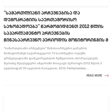
"ᲡᲐᲛᲐᲠᲗᲚᲘᲐᲜᲘ ᲐᲠᲩᲔᲕᲜᲔᲑᲘᲡᲐ ᲓᲐ
ᲓᲔᲛᲝᲙᲠᲐᲢᲘᲘᲡ ᲡᲐᲔᲠᲗᲐᲨᲝᲠᲘᲡᲝ
ᲡᲐᲖᲝᲒᲐᲓᲝᲔᲑᲐ" ᲬᲐᲠᲛᲝᲒᲘᲓᲒᲔᲜᲗ 2012 ᲬᲚᲘᲡ
ᲡᲐᲞᲐᲠᲚᲐᲛᲔᲜᲢᲝ ᲐᲠᲩᲔᲕᲜᲔᲑᲘᲡ
ᲬᲘᲜᲐᲡᲐᲐᲠᲩᲔᲕᲜᲝ ᲞᲔᲠᲘᲝᲓᲘᲡ ᲛᲝᲜᲘᲢᲝᲠᲘᲜᲒᲘᲡ Მ
"სამართლიანი არჩევნები" წინასაარჩევნო გარემოს
მონიტორინგს საქართველოს 73 საარჩევნო ოლქში
გრძელვადიანი დამკვირვებლის მეშვეობით ახორციელებს.
მეოთხე შუალედური ანგარიში მოიცავს პერიოდს 2012 წლის 3
ივლისიდან 30 ივლისის ჩათვლით. 2012-Parliamentary ...
READ MORE