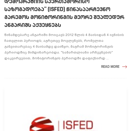
ᲓᲔᲛᲝᲙᲠᲐᲢᲘᲘᲡ ᲡᲐᲔᲠᲗᲐᲨᲝᲠᲘᲡᲝ
ᲡᲐᲖᲝᲒᲐᲓᲝᲔᲑᲐ" (ISFED) ᲬᲘᲜᲐᲡᲐᲐᲠᲩᲔᲕᲜᲝ
ᲒᲐᲠᲔᲛᲝᲡ ᲛᲝᲜᲘᲢᲝᲠᲘᲜᲒᲘᲡ ᲛᲔᲝᲠᲔ ᲨᲣᲐᲚᲔᲓᲣᲠ
ᲐᲜᲒᲐᲠᲘᲨᲡ ᲐᲥᲕᲔᲧᲜᲔᲑᲡ
წინამდებარე ანგარიში მოიცავს 2012 წლის 4 მაისიდან 4 ივნისის
ჩათვლით პერიოდს, აგრეთვე მოვლენებს, რომელთა
განვითარებაც 4 მაისამდე დაიწყო, მაგრამ მონიტორინგის
პერიოდშიც მიმდინარეობდა. "სამართლიანი არჩევნების"
დაკვირვებით, მონიტორინგის პერიოდში დაფიქსირდ ...
READ MORE