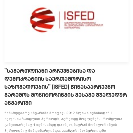
"ᲡᲐᲛᲐᲠᲗᲚᲘᲐᲜᲘ ᲐᲠᲩᲔᲕᲜᲔᲑᲘᲡᲐ ᲓᲐ
ᲓᲔᲛᲝᲙᲠᲐᲢᲘᲘᲡ ᲡᲐᲔᲠᲗᲐᲨᲝᲠᲘᲡᲝ
ᲡᲐᲖᲝᲒᲐᲓᲝᲔᲑᲘᲡ" (ISFED) ᲬᲘᲜᲐᲡᲐᲐᲠᲩᲔᲕᲜᲝ
ᲒᲐᲠᲔᲛᲝᲡ ᲛᲝᲜᲘᲢᲝᲠᲘᲜᲒᲘᲡ ᲛᲔᲡᲐᲛᲔ ᲨᲣᲐᲚᲔᲓᲣᲠ
ᲐᲜᲒᲐᲠᲘᲨᲘ
წინამდებარე ანგარიში მოიცავს 2012 წლის 4 ივნისიდან 1
ივლისის ჩათვლით პერიოდს, აგრეთვე მოვლენებს, რომელთა
განვითარებაც 4 ივნისამდე დაიწყო, მაგრამ მონიტორინგის
პერიოდშიც მიმდინარეობდა. საანგარიშო პერიოდში