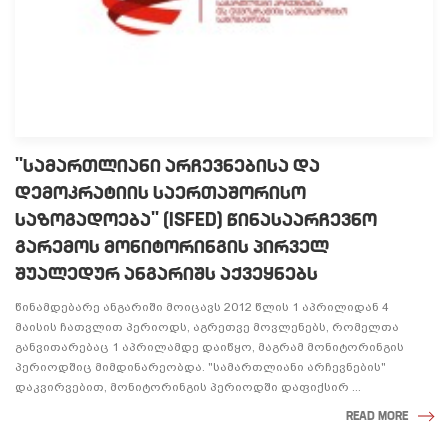
"ᲡᲐᲛᲐᲠᲗᲚᲘᲐᲜᲘ ᲐᲠᲩᲔᲕᲜᲔᲑᲘᲡᲐ ᲓᲐ
ᲓᲔᲛᲝᲙᲠᲐᲢᲘᲘᲡ ᲡᲐᲔᲠᲗᲐᲨᲝᲠᲘᲡᲝ
ᲡᲐᲖᲝᲒᲐᲓᲝᲔᲑᲐ" (ISFED) ᲬᲘᲜᲐᲡᲐᲐᲠᲩᲔᲕᲜᲝ
ᲒᲐᲠᲔᲛᲝᲡ ᲛᲝᲜᲘᲢᲝᲠᲘᲜᲒᲘᲡ ᲞᲘᲠᲕᲔᲚ
ᲨᲣᲐᲚᲔᲓᲣᲠ ᲐᲜᲒᲐᲠᲘᲨᲡ ᲐᲥᲕᲔᲧᲜᲔᲑᲡ
წინამდებარე ანგარიში მოიცავს 2012 წლის 1 აპრილიდან 4
მაისის ჩათვლით პერიოდს, აგრეთვე მოვლენებს, რომელთა
განვითარებაც 1 აპრილამდე დაიწყო, მაგრამ მონიტორინგის
პერიოდშიც მიმდინარეობდა. "სამართლიანი არჩევნების"
დაკვირვებით, მონიტორინგის პერიოდში დაფიქსირ ...
READ MORE