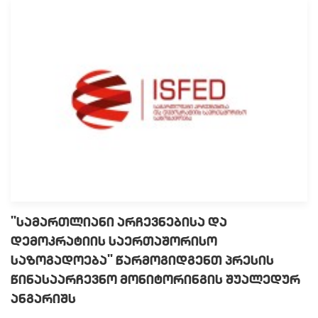
"ᲡᲐᲛᲐᲠᲗᲚᲘᲐᲜᲘ ᲐᲠᲩᲔᲕᲜᲔᲑᲘᲡᲐ ᲓᲐ
ᲓᲔᲛᲝᲙᲠᲐᲢᲘᲘᲡ ᲡᲐᲔᲠᲗᲐᲨᲝᲠᲘᲡᲝ
ᲡᲐᲖᲝᲒᲐᲓᲝᲔᲑᲐ" ᲬᲐᲠᲛᲝᲒᲘᲓᲒᲔᲜᲗ ᲞᲠᲔᲡᲘᲡ
ᲬᲘᲜᲐᲡᲐᲐᲠᲩᲔᲕᲜᲝ ᲛᲝᲜᲘᲢᲝᲠᲘᲜᲒᲘᲡ ᲨᲣᲐᲚᲔᲓᲣᲠ
ᲐᲜᲒᲐᲠᲘᲨᲡ