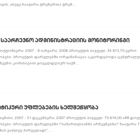
ის, ასევე ჩაატარა ტრენერთა ტრენ ...
 ᲡᲐᲐᲠᲩᲔᲕᲜᲝ ᲐᲓᲛᲘᲜᲘᲡᲢᲠᲐᲪᲘᲘᲡ ᲛᲝᲜᲘᲢᲝᲠᲘᲜᲒᲘ
ქტომბერი, 2007 - 8 იანვარი, 2008 პროექტის ბიუჯეტი: 34 673,70 ევრო
ობები: პროექტის ფარგლებში ორგანიზაცია აკვირდებოდა ცენტრალუ
ევნო კომისიების ყოველდღიურ საქმ ...
ᲢᲘᲙᲣᲠᲘ ᲣᲤᲚᲔᲑᲔᲑᲘᲡ ᲮᲔᲚᲨᲔᲬᲧᲝᲑᲐ
ვნისი, 2007 - 31 დეკემბერი, 2007 პროექტის ბიუჯეტი: 70 816,00 აშშ დ
ბები: პროექტის ფარგლებში \"სამართლიანმა არჩევნებმა\" ჩაატარა 7
მას ვაძლევ პირველად\", ...