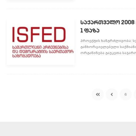
ᲡᲐᲥᲐᲠᲗᲕᲔᲚᲝ 2008 
1 ᲤᲐᲖᲐ
პროექტის ხანგრძლივობა: სექ
განხორციელებული საქმიანო
ორგანიზება გაუკეთა საჯარო
6