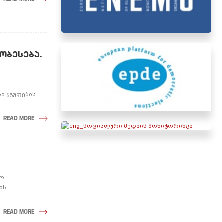
ᲝᲑᲔᲡᲔᲑᲐ.
ი ჯგუფების
READ MORE
რო
ის
READ MORE