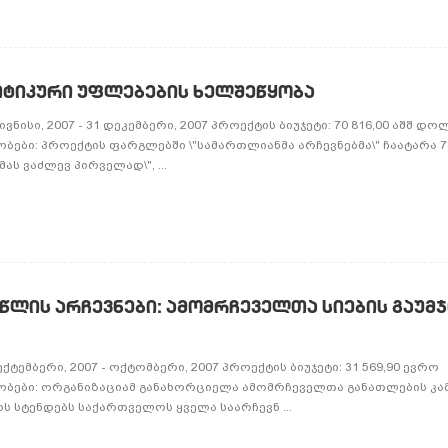
ᲢᲘᲙᲣᲠᲘ ᲣᲤᲚᲔᲑᲔᲑᲘᲡ ᲮᲔᲚᲨᲔᲬᲧᲝᲑᲐ
ვნისი, 2007 - 31 დეკემბერი, 2007 პროექტის ბიუჯეტი: 70 816,00 აშშ დ
ბები: პროექტის ფარგლებში \"სამართლიანმა არჩევნებმა\" ჩაატარა 7
მას ვაძლევ პირველად\", ...
ᲬᲚᲘᲡ ᲐᲠᲩᲔᲕᲜᲔᲑᲘ: ᲐᲛᲝᲛᲠᲩᲔᲕᲔᲚᲗᲐ ᲡᲘᲔᲑᲘᲡ ᲒᲐᲣᲛᲯ
ტემბერი, 2007 - ოქტომბერი, 2007 პროექტის ბიუჯეტი: 31 569,90 ევრო
ბები: ორგანიზაციამ განახორციელა ამომრჩეველთა განათლების კამ
ს სტენდებს საქართველოს ყველა საარჩევნ ...