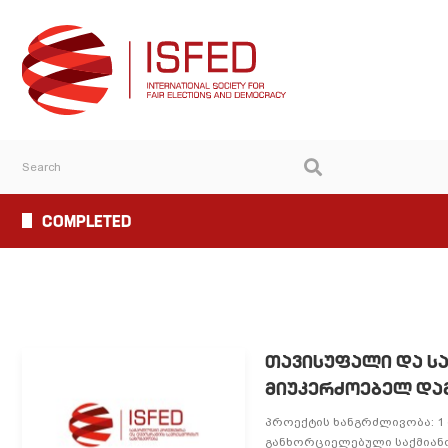
COMPLETED
ᲗᲐᲕᲘᲡᲣᲤᲐᲚᲘ ᲓᲐ Ს
ᲛᲘᲣᲙᲔᲠᲫᲝᲔᲑᲔᲚ ᲓᲐ
პროექტის ხანგრძლივობა: 1 დ
განხორციელებული საქმიანო