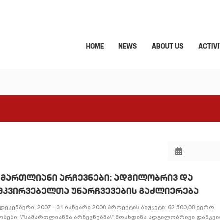
HOME
NEWS
ABOUT US
ACTIVI
ᲐᲛᲐᲠᲗᲚᲘᲐᲜᲘ ᲐᲠᲩᲔᲕᲜᲔᲑᲘ: ᲐᲓᲒᲘᲚᲝᲑᲠᲘᲕ ᲓᲐ
ᲛᲙᲕᲘᲠᲕᲔᲑᲔᲚᲗᲐ ᲣᲜᲐᲠᲩᲕᲔᲕᲔᲑᲘᲡ ᲒᲐᲫᲚᲘᲔᲠᲔᲑᲐ
ეკემბერი, 2007 - 31 იანვარი 2008 პროექტის ბიუჯეტი: 62 500,00 ევრო
ბები: \"სამართლიანმა არჩევნებმა\" მოახდინა ადგილობრივი დამკვ