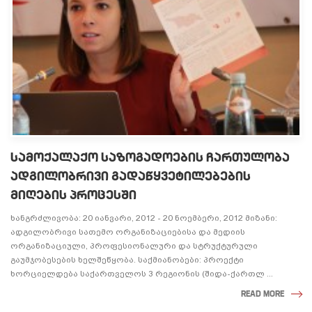
ᲡᲐᲛᲝᲥᲐᲚᲐᲥᲝ ᲡᲐᲖᲝᲒᲐᲓᲝᲔᲑᲘᲡ ᲩᲐᲠᲗᲣᲚᲝᲑᲐ
ᲐᲓᲒᲘᲚᲝᲑᲠᲘᲕᲘ ᲒᲐᲓᲐᲬᲧᲕᲔᲢᲘᲚᲔᲑᲔᲑᲘᲡ
ᲛᲘᲦᲔᲑᲘᲡ ᲞᲠᲝᲪᲔᲡᲨᲘ
ხანგრძლივობა: 20 იანვარი, 2012 - 20 ნოემბერი, 2012 მიზანი:
ადგილობრივი სათემო ორგანიზაციებისა და მედიის
ორგანიზაციული, პროფესიონალური და სტრუქტურული
გაუმჯობესების ხელშეწყობა. საქმიანობები: პროექტი
ხორციელდება საქართველოს 3 რეგიონის (შიდა-ქართლ ...
READ MORE