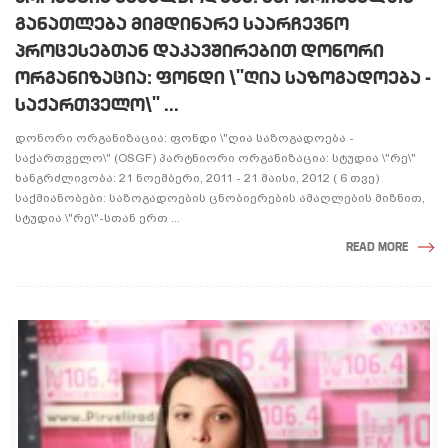
ᲒᲐᲜᲐᲗᲚᲔᲑᲐ ᲛᲘᲛᲓᲘᲜᲐᲠᲔ ᲡᲐᲐᲠᲩᲔᲕᲜᲝ
ᲞᲠᲝᲪᲔᲡᲔᲑᲗᲐᲜ ᲓᲐᲙᲐᲕᲨᲘᲠᲔᲑᲘᲗ ᲓᲝᲜᲝᲠᲘ
ᲝᲠᲒᲐᲜᲘᲖᲐᲪᲘᲐ: ᲤᲝᲜᲓᲘ \"ᲦᲘᲐ ᲡᲐᲖᲝᲒᲐᲓᲝᲔᲑᲐ -
ᲡᲐᲥᲐᲠᲗᲕᲔᲚᲝ\" ...
დონორი ორგანიზაცია: ფონდი \"ღია საზოგადოება -
საქართველო\" (OSGF) პარტნიორი ორგანიზაცია: სტუდია \"რე\"
ხანგრძლივობა: 21 ნოემბერი, 2011 - 21 მაისი, 2012 ( 6 თვე)
საქმიანობები: საზოგადოების ცნობიერების ამაღლების მიზნით,
სტუდია \"რე\"-სთან ერთ ...
READ MORE