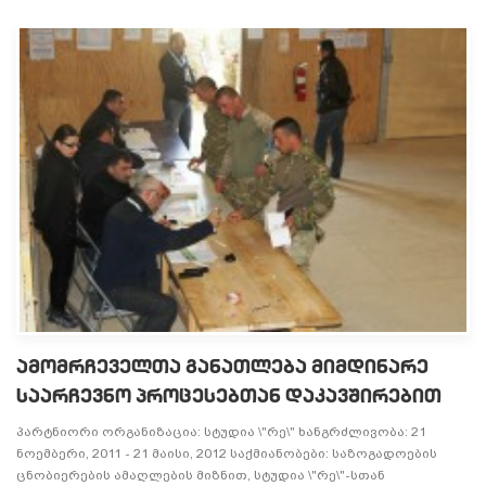
ᲐᲛᲝᲛᲠᲩᲔᲕᲔᲚᲗᲐ ᲒᲐᲜᲐᲗᲚᲔᲑᲐ ᲛᲘᲛᲓᲘᲜᲐᲠᲔ
ᲡᲐᲐᲠᲩᲔᲕᲜᲝ ᲞᲠᲝᲪᲔᲡᲔᲑᲗᲐᲜ ᲓᲐᲙᲐᲕᲨᲘᲠᲔᲑᲘᲗ
პარტნიორი ორგანიზაცია: სტუდია \"რე\" ხანგრძლივობა: 21
ნოემბერი, 2011 - 21 მაისი, 2012 საქმიანობები: საზოგადოების
ცნობიერების ამაღლების მიზნით, სტუდია \"რე\"-სთან