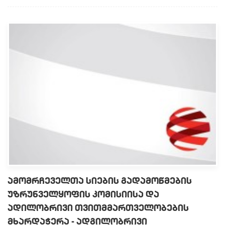
ᲐᲛᲝᲛᲠᲩᲔᲕᲔᲚᲗᲐ ᲡᲘᲔᲑᲘᲡ ᲒᲐᲓᲐᲛᲝᲬᲛᲔᲑᲘᲡ
ᲣᲖᲠᲣᲜᲕᲔᲚᲧᲝᲤᲘᲡ ᲙᲝᲛᲘᲡᲘᲘᲡᲐ ᲓᲐ
ᲐᲓᲘᲚᲝᲑᲠᲘᲕᲘ ᲗᲕᲘᲗᲛᲛᲐᲠᲗᲕᲔᲚᲝᲑᲔᲑᲘᲡ
ᲛᲮᲐᲠᲓᲐᲭᲔᲠᲐ - ᲐᲓᲒᲘᲚᲝᲑᲠᲘᲕᲘ