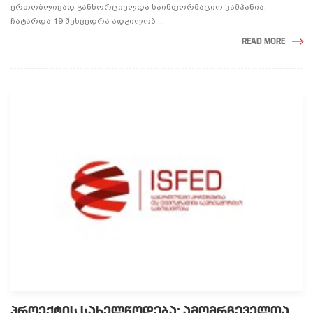
ერთობლივად განხორციელდა საინფორმაციო კამპანია;
ჩატარდა 19 შეხვედრა ადგილობ ...
READ MORE
ᲞᲠᲝᲔᲥᲢᲘᲡ ᲡᲐᲮᲔᲚᲬᲝᲓᲔᲑᲐ: ᲐᲛᲝᲛᲠᲩᲔᲕᲔᲚᲗᲐ