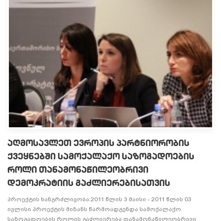
ᲐᲦᲛᲝᲡᲐᲕᲚᲔᲗ ᲔᲕᲠᲝᲞᲘᲡ ᲞᲐᲠᲢᲜᲘᲝᲠᲝᲑᲘᲡ
ᲥᲕᲔᲧᲜᲔᲑᲨᲘ ᲡᲐᲛᲝᲥᲐᲚᲐᲥᲝ ᲡᲐᲖᲝᲒᲐᲓᲝᲔᲑᲘᲡ
ᲠᲝᲚᲘ ᲗᲐᲜᲐᲛᲝᲜᲐᲬᲘᲚᲔᲝᲑᲠᲘᲕᲘ
ᲓᲔᲛᲝᲙᲠᲐᲢᲘᲘᲡ ᲒᲐᲫᲚᲘᲔᲠᲔᲑᲘᲡᲐᲗᲕᲘᲡ
პროექტის ხანგრძლივობა:2011 წლის 3 მაისი - 2011 წლის 03
ივლისი პროექტის მიზანს წარმოადგენდა სამოქალაქო
საზოგადოების როლის გაძლიერება თანამონაწილეობრივი