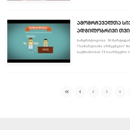
ᲐᲛᲝᲛᲠᲩᲔᲕᲔᲚᲗᲐ ᲡᲘᲔ
ᲐᲓᲒᲘᲚᲝᲑᲠᲘᲕᲘ ᲗᲕᲘ
ხანგრძლივობა: 16 მარტიდა
\"სამარლიანი არჩევნები\" 
საქმიანობას 73 საარჩევნო 
2
3
4