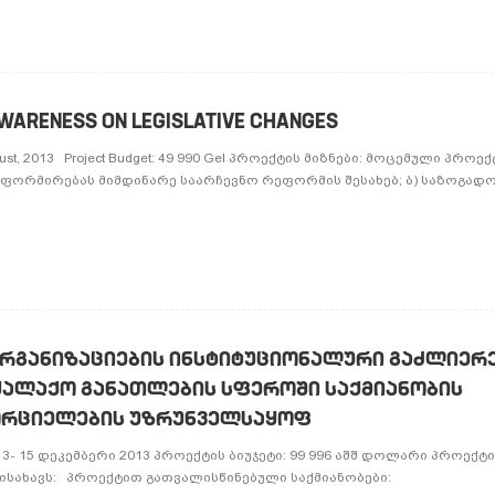
AWARENESS ON LEGISLATIVE CHANGES
 August, 2013 Project Budget: 49 990 Gel პროექტის მიზნები: მოცემული პროე
ინფორმირებას მიმდინარე საარჩევნო რეფორმის შესახებ; ბ) საზოგადო 
ᲠᲒᲐᲜᲘᲖᲐᲪᲘᲔᲑᲘᲡ ᲘᲜᲡᲢᲘᲢᲣᲪᲘᲝᲜᲐᲚᲣᲠᲘ ᲒᲐᲫᲚᲘᲔᲠ
ᲥᲐᲚᲐᲥᲝ ᲒᲐᲜᲐᲗᲚᲔᲑᲘᲡ ᲡᲤᲔᲠᲝᲨᲘ ᲡᲐᲥᲛᲘᲐᲜᲝᲑᲘᲡ
ᲝᲠᲪᲘᲔᲚᲔᲑᲘᲡ ᲣᲖᲠᲣᲜᲕᲔᲚᲡᲐᲧᲝᲤ
3- 15 დეკემბერი 2013 პროექტის ბიუჯეტი: 99 996 აშშ დოლარი პროექტი
ისახავს: პროექტით გათვალისწინებული საქმიანობები: