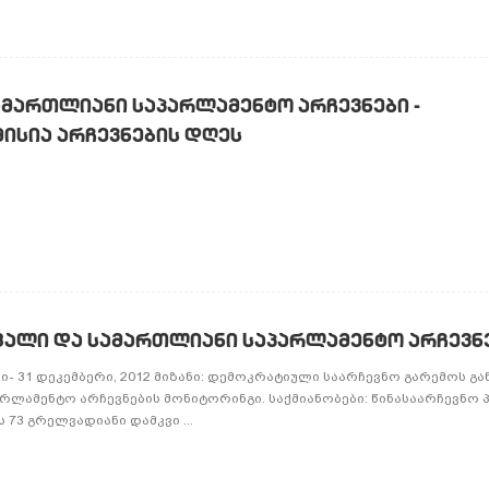
ᲛᲐᲠᲗᲚᲘᲐᲜᲘ ᲡᲐᲞᲐᲠᲚᲐᲛᲔᲜᲢᲝ ᲐᲠᲩᲔᲕᲜᲔᲑᲘ -
ᲘᲡᲘᲐ ᲐᲠᲩᲔᲕᲜᲔᲑᲘᲡ ᲓᲦᲔᲡ
ᲤᲐᲚᲘ ᲓᲐ ᲡᲐᲛᲐᲠᲗᲚᲘᲐᲜᲘ ᲡᲐᲞᲐᲠᲚᲐᲛᲔᲜᲢᲝ ᲐᲠᲩᲔᲕᲜ
- 31 დეკემბერი, 2012 მიზანი: დემოკრატიული საარჩევნო გარემოს გ
არლამენტო არჩევნების მონიტორინგი. საქმიანობები: წინასაარჩევნო
73 გრელვადიანი დამკვი ...