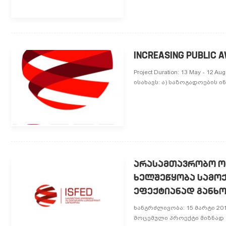
INCREASING PUBLIC 
Project Duration: 13 May - 12
ისახავს: ა) საზოგადოების 
ᲐᲠᲐᲡᲐᲛᲗᲐᲕᲠᲝᲑᲝ Ო
ᲮᲔᲚᲨᲔᲬᲧᲝᲑᲐ ᲡᲐᲛᲝ
ᲔᲤᲔᲥᲢᲘᲐᲜᲐᲓ ᲒᲐᲜᲮ
ხანგრძლივობა: 15 მარტი 201
მოცემული პროექტი მიზნად 