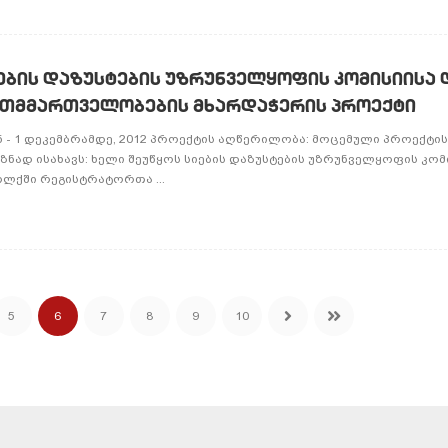
ᲑᲘᲡ ᲓᲐᲖᲣᲡᲢᲔᲑᲘᲡ ᲣᲖᲠᲣᲜᲕᲔᲚᲧᲝᲤᲘᲡ ᲙᲝᲛᲘᲡᲘᲘᲡᲐ 
ᲗᲛᲛᲐᲠᲗᲕᲔᲚᲝᲑᲔᲑᲘᲡ ᲛᲮᲐᲠᲓᲐᲭᲔᲠᲘᲡ ᲞᲠᲝᲔᲥᲢᲘ
ნ - 1 დეკემბრამდე, 2012 პროექტის აღწერილობა: მოცემული პროექტი
მიზნად ისახავს: ხელი შეუწყოს სიების დაზუსტების უზრუნველყოფის კომ
ოლქში რეგისტრატორთა ...
5
6
7
8
9
10