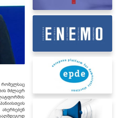
 რომელსაც
ბის მძლავრ
პლატფორმის
პანიისთვის
ახერხებენ
ნააღმდეგოდ