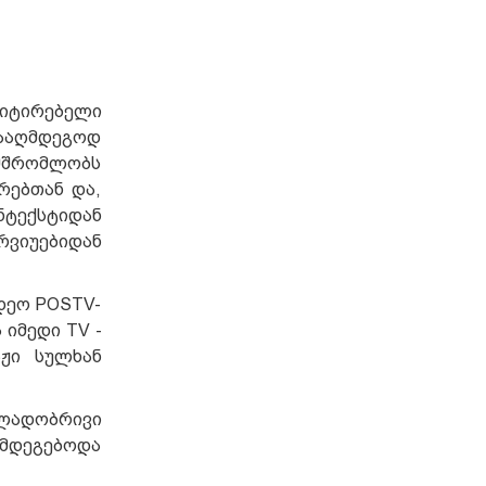
დიტირებელი
ნააღმდეგოდ
ამშრომლობს
რებთან და,
ნტექსტიდან
ვიუებიდან
დეო POSTV-
 იმედი TV -
აჟი სულხან
ალადობრივი
ღმდეგებოდა