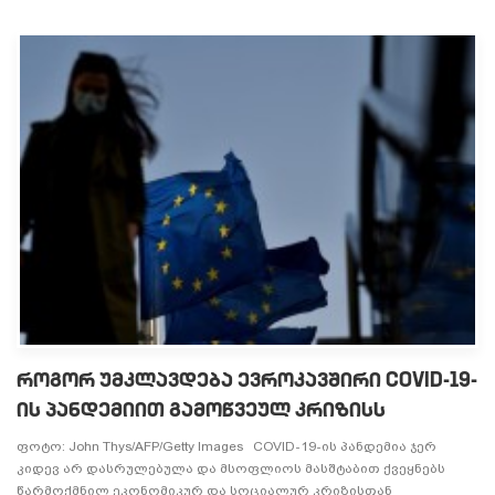
როგორ უმკლავდება ევროკავშირი COVID-19-
ის პანდემიით გამოწვეულ კრიზისს
ფოტო: John Thys/AFP/Getty Images COVID-19-ის პანდემია ჯერ
კიდევ არ დასრულებულა და მსოფლიოს მასშტაბით ქვეყნებს
წარმოქმნილ ეკონომიკურ და სოციალურ კრიზისთან