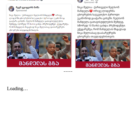
-----