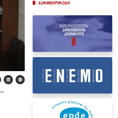
პარტნიორები
ის