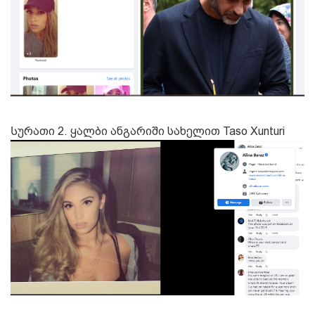
Სურათი 2. ყალბი ანგარიში სახელით Taso Xunturi