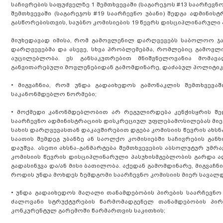
საჩივრების საფუძველზე 1 შემთხვევაში (საგარეჯოს #13 საარჩევნო
შემთხვევაში (საგარეჯოს #19 საარჩევნო უბანი) შედგა ადმინ
გასწორებისთვის, საუბნო კომისიების 19 წევრს დისციპლინარული 
მიუხედავად იმისა, რომ გამოვლენილ დარღვევებს საბოლოო ჯამ
დარღვევებმა და ასევე, სხვა პრობლემებმა, რომლებიც გამოვლ
აუცილებლობა. ეს განსაკუთრებით მნიშვნელოვანია მომავ
განვითარებული მოვლენებიდან გამომდინარე, დაძაბულ პოლიტი
•
მიგვაჩნია, რომ უნდა გადაიხედოს გამონაკლის შემთხვევაშ
საკანონმდებლო ნორმები;
•
მოქმედი კანონმდებლობით არ რეგულირდება კენჭისყრის შედე
საარჩევნო ადმინისტრაციის დისკრეციულ უფლებამოსილებას მიეკუთ
სახის დარღვევასთან დაკავშირებით დგება კომისიის წევრის ახსნა
საათის შემდეგ უბანზე ან საოლქო კომისიებში საჩივრების გა
დაუშვა. ასეთი ახსნა-განმარტება შემთხვევების აბსოლუტურ უმ
კომისიის წევრის დისციპლინარული პასუხისმგებლობის გარდა აღ
გადასინჯვა და/ან მისი ბათილობა. აქედან გამომდინარე, მიგვა
როდის უნდა მოხდეს ზემდგომი საარჩევნო კომისიის მიერ სავალდ
•
უნდა გადაიხედოს მაღალი თანამდებობის პირების საარჩევნო
ძალოვანი სტრუქტურების წარმომადგენელ თანამდებობის პირე
კონკურენტულ გარემოში წარმართვის საკითხის;