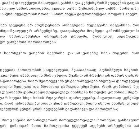
 უბანი) დალუქული მასალების გახსნა და კენჭისყრის შედეგების გადას
ისტრაციულ სამართალდარღვევათა ოქმი შემაჯამებელ ოქმში მონაცემ
პასუხისმგებლობის ზომის სახით მიეცა გაფრთხილება, ხოლო 10 წევრს
ში გავლენა არ მოუხდენიათ არჩევნების შედეგებზე, მიგვაჩნია, რ
ინდა შუალედურ არჩევნებზე, დაადასტურა მოქმედი კანონმდებლობ
ალი საპარლამენტო არჩევნების ჭრილში, რომელიც სავარაუდო
კურ გარემოში წარიმართება.
ი საარჩევნო უბნების შექმნისა და ამ უბნებზე ხმის მიცემის მა
გების ბათილობის საფუძვლები. შესაბამისად, აღნიშნული საკითხ
ვნება. ამან, თავის მხრივ ხელი შეუწყო იმ პრაქტიკის დანერგვას, რ
-განმარტება. ხშირ შემთხვევაში ეს განმარტებები იწერება დარღვევი
ნხილვის შედეგად და მხოლოდ ვარაუდს ემყარება, რომ კომისიის წ
რავლესობაში დამაკმაყოფილებლად მიიჩნევა საოლქო კომისიის მიერ 
არ ხდება სხვა სახის რეაგირება დარღვევაზე, მაგალითად კენჭისყ
ჩნია, რომ კანონმდებლობით უნდა დარეგულირდეს ისეთი მნიშვნელოვან
ებულოდ კენჭისყრის შედეგების გადასინჯვა და ბათილობა;
 პროცესებში მონაწილეობის მარეგულირებელი ნორმები. განსაკუთრ
ბს, ვინაიდან მათი ჩართულობა ეჭვქვეშ აყენებს არჩევნების ს