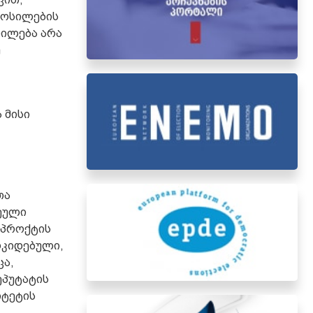
მოსილების
სილება არა
ე
 მისი
თა
ეული
ნპროქტის
ოკიდებული,
ცა,
ეპუტატის
იტეტის