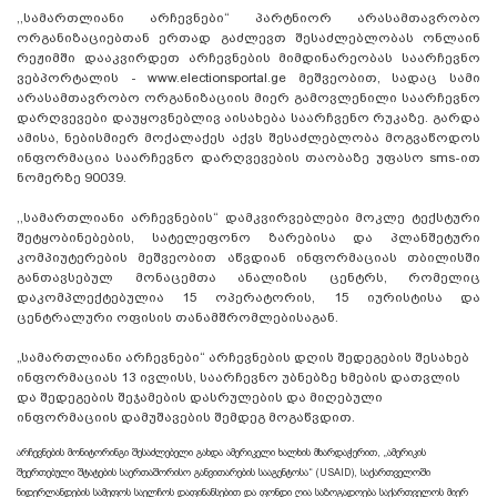
,,სამართლიანი არჩევნები“ პარტნიორ არასამთავრობო
ორგანიზაციებთან ერთად გაძლევთ შესაძლებლობას ონლაინ
რეჟიმში დააკვირდეთ არჩევნების მიმდინარეობას საარჩევნო
ვებპორტალის - www.electionsportal.ge მეშვეობით, სადაც სამი
არასამთავრობო ორგანიზაციის მიერ გამოვლენილი საარჩევნო
დარღვევები დაუყოვნებლივ აისახება საარჩვენო რუკაზე. გარდა
ამისა, ნებისმიერ მოქალაქეს აქვს შესაძლებლობა მოგვაწოდოს
ინფორმაცია საარჩევნო დარღვევების თაობაზე უფასო sms-ით
ნომერზე 90039.
,,სამართლიანი არჩევნების“ დამკვირვებლები მოკლე ტექსტური
შეტყობინებების, სატელეფონო ზარებისა და პლანშეტური
კომპიუტერების მეშვეობით აწვდიან ინფორმაციას თბილისში
განთავსებულ მონაცემთა ანალიზის ცენტრს, რომელიც
დაკომპლექტებულია 15 ოპერატორის, 15 იურისტისა და
ცენტრალური ოფისის თანამშრომლებისაგან.
„სამართლიანი არჩევნები“ არჩევნების დღის შედეგების შესახებ
ინფორმაციას 13 ივლისს, საარჩევნო უბნებზე ხმების დათვლის
და შედეგების შეჯამების დასრულების და მიღებული
ინფორმაციის დამუშავების შემდეგ მოგაწვდით.
არჩევნების მონიტორინგი შესაძლებელი გახდა ამერიკელი ხალხის მხარდაჭერით, „ამერიკის
შეერთებული შტატების საერთაშორისო განვითარების სააგენტოსა“ (USAID), საქართველოში
ნიდერლანდების სამეფოს საელჩოს დაფინანსებით და ფონდი ღია საზოგადოება საქართველოს მიერ