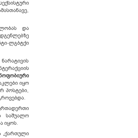
სექსისტური
მასთანავე,
ბლობას და
ადგენლებზე
ტი-ლგბტქი
 ნარატივის
ნტერაქციის
ნოფობიური
აკლები იყო
რ პოსტები,
გროვებდა.
ერთადერთი
ს საშუალო
ა იყოს.
ა „ქართული