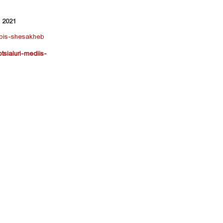
2021
nebis-shesakheb
otsialuri-mediis-