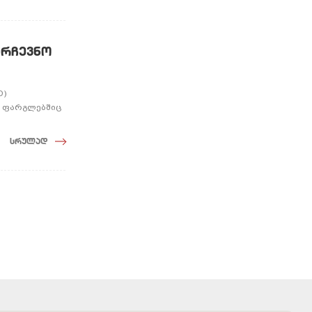
არჩევნო
D)
ს ფარგლებშიც
სრულად