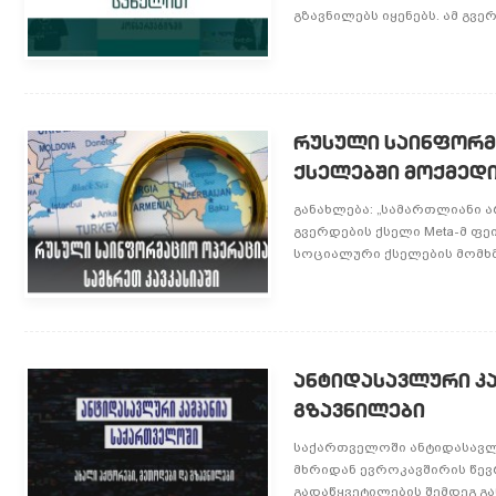
გზავნილებს იყენებს. ამ გვ
რუსული საინფორმა
ქსელებში მოქმედი
განახლება: „სამართლიანი 
გვერდების ქსელი Meta-მ ფე
სოციალური ქსელების მომხმ
ანტიდასავლური კა
გზავნილები
საქართველოში ანტიდასავლუ
მხრიდან ევროკავშირის წევ
გადაწყვეტილების შემდეგ გა